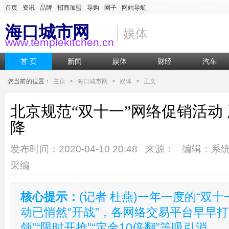
首页
资讯
品牌
招商加盟
导购
圈子
网站导航
海口城市网
娱体
www.templekitchen.cn
首 页
新闻
娱体
财经
汽车
您当前的位置：
主页
>
海口城市网
>
娱体
>
正文
北京规范“双十一”网络促销活动
降
发布时间：2020-04-10 20:48 来源： 编辑：系
采编
核心提示：
(记者 杜燕)一年一度的“双
动已悄然“开战”，各网络交易平台早早打出
领”“限时开抢”“定金10倍翻”等吸引消