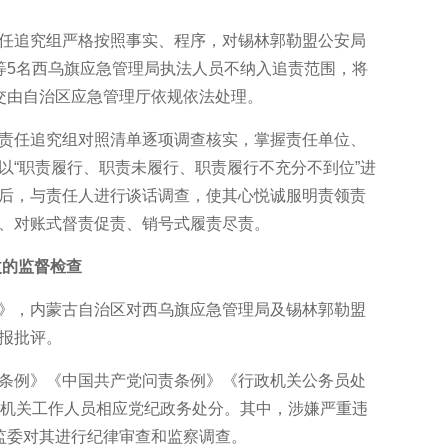
追究组严格按照事实、程序，对锡林郭勒盟公安局
等5名西乌旗应急管理局执法人员不纳入追责范围，将
交由自治区应急管理厅依规依法处理。
任追究组对照清单逐项调查核实，掌握责任单位、
以“职责履行、职责未履行、职责履行不充分不到位”进
后，与责任人进行谈话调查，使其心悦诚服明责领责
、对账式督责促责、销号式履责尽责。
改的监督检查
，内蒙古自治区对西乌旗应急管理局及锡林郭勒盟
报批评。
例》《中国共产党问责条例》《行政机关公务员处
家机关工作人员相应党纪政务处分。其中，涉嫌严重违
监委对其进行纪律审查和监察调查。