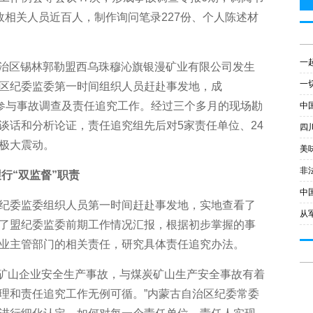
故相关人员近百人，制作询问笔录227份、个人陈述材
一
自治区锡林郭勒盟西乌珠穆沁旗银漫矿业有限公司发生
一
区纪委监委第一时间组织人员赶赴事发地，成
组，参与事故调查及责任追究工作。经过三个多月的现场勘
中
谈话和分析论证，责任追究组先后对5家责任单位、24
四
极大震动。
美
非
行“双监督”职责
中
委监委组织人员第一时间赶赴事发地，实地查看了
从
了盟纪委监委前期工作情况汇报，根据初步掌握的事
业主管部门的相关责任，研究具体责任追究办法。
非煤矿山企业安全生产事故，与煤炭矿山生产安全事故有着
理和责任追究工作无例可循。”内蒙古自治区纪委常委