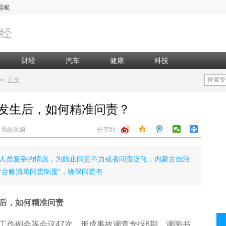
导航
经
财经
汽车
健康
科技
搜索资
>
正文
发生后，如何精准问责？
辑：系统采编
分享到：
|
|
|
|
人员复杂的情况，为防止问责不力或者问责泛化，内蒙古自治
“台账清单问责制度”，确保问责有
后，如何精准问责
作例会等会议47次，形成事故调查专报6期，调阅书