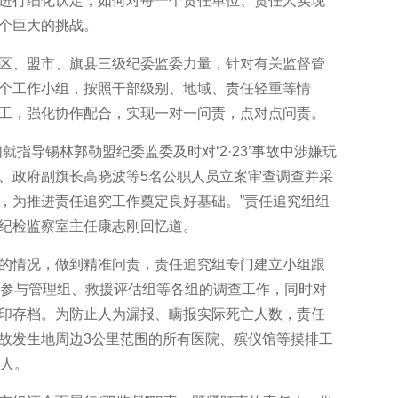
进行细化认定，如何对每一个责任单位、责任人实现
个巨大的挑战。
、盟市、旗县三级纪委监委力量，针对有关监督管
个工作小组，按照干部级别、地域、责任轻重等情
工，强化协作配合，实现一对一问责，点对点问责。
指导锡林郭勒盟纪委监委及时对‘2·23’事故中涉嫌玩
、政府副旗长高晓波等5名公职人员立案审查调查并采
，为推进责任追究工作奠定良好基础。”责任追究组组
纪检监察室主任康志刚回忆道。
情况，做到精准问责，责任追究组专门建立小组跟
程参与管理组、救援评估组等各组的调查工作，同时对
印存档。为防止人为漏报、瞒报实际死亡人数，责任
故发生地周边3公里范围的所有医院、殡仪馆等摸排工
2人。