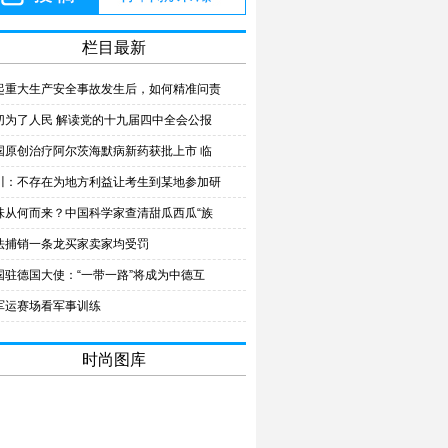
栏目最新
起重大生产安全事故发生后，如何精准问责
切为了人民 解读党的十九届四中全会公报
国原创治疗阿尔茨海默病新药获批上市 临
川：不存在为地方利益让考生到某地参加研
味从何而来？中国科学家查清甜瓜西瓜“族
法捕销一条龙买家卖家均受罚
国驻德国大使：“一带一路”将成为中德互
军运赛场看军事训练
时尚图库