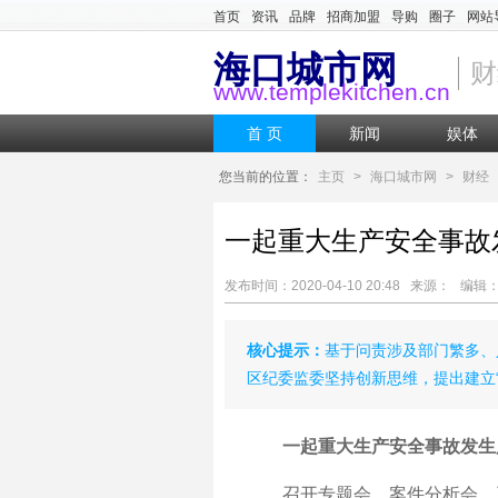
首页
资讯
品牌
招商加盟
导购
圈子
网站
海口城市网
财
www.templekitchen.cn
首 页
新闻
娱体
您当前的位置：
主页
>
海口城市网
>
财经
一起重大生产安全事故
发布时间：2020-04-10 20:48 来源： 编
核心提示：
基于问责涉及部门繁多、
区纪委监委坚持创新思维，提出建立
一起重大生产安全事故发生
召开专题会、案件分析会、工