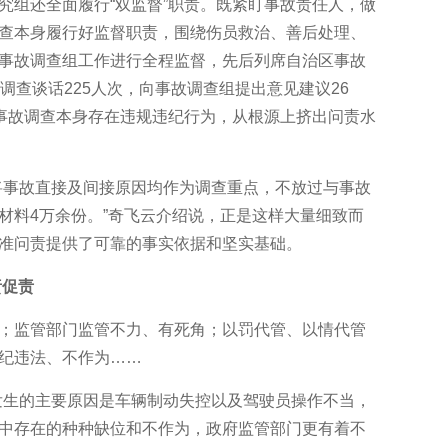
组还全面履行“双监督”职责。既紧盯事故责任人，做
查本身履行好监督职责，围绕伤员救治、善后处理、
事故调查组工作进行全程监督，先后列席自治区事故
调查谈话225人次，向事故调查组提出意见建议26
止事故调查本身存在违规违纪行为，从根源上挤出问责水
事故直接及间接原因均作为调查重点，不放过与事故
材料4万余份。”奇飞云介绍说，正是这样大量细致而
准问责提供了可靠的事实依据和坚实基础。
责促责
监管部门监管不力、有死角；以罚代管、以情代管
纪违法、不作为……
生的主要原因是车辆制动失控以及驾驶员操作不当，
中存在的种种缺位和不作为，政府监管部门更有着不