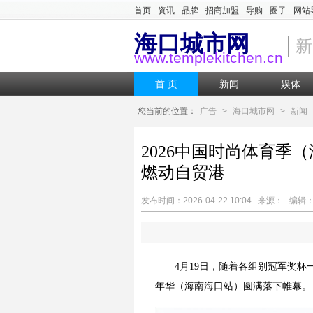
首页
资讯
品牌
招商加盟
导购
圈子
网站
海口城市网
新
www.templekitchen.cn
首 页
新闻
娱体
您当前的位置：
广告
>
海口城市网
>
新闻
2026中国时尚体育季
燃动自贸港
发布时间：2026-04-22 10:04 来源： 编
4月19日，随着各组别冠军奖杯
年华（海南海口站）圆满落下帷幕。