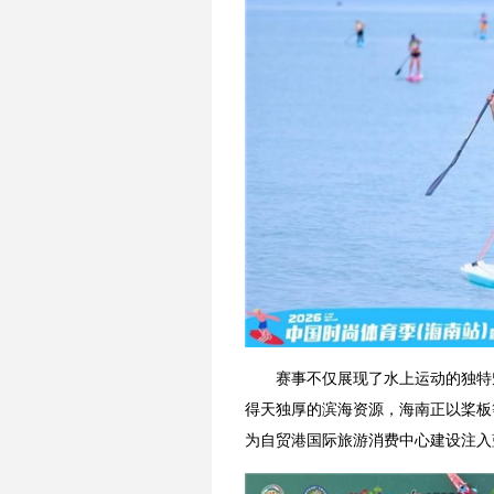
赛事不仅展现了水上运动的独特
得天独厚的滨海资源，海南正以桨板
为自贸港国际旅游消费中心建设注入