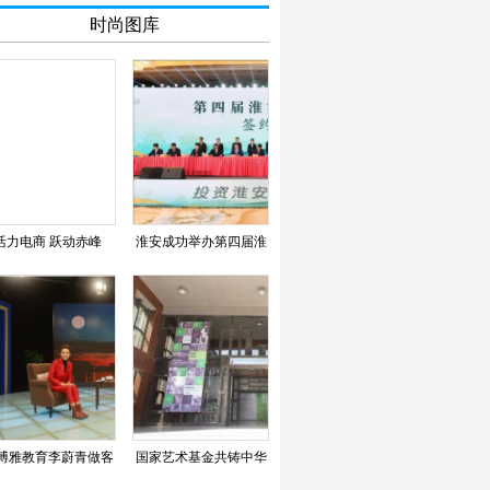
时尚图库
活力电商 跃动赤峰
淮安成功举办第四届淮
023赤峰市首届电商直
河华商大会211个签约
播
博雅教育李蔚青做客
国家艺术基金共铸中华