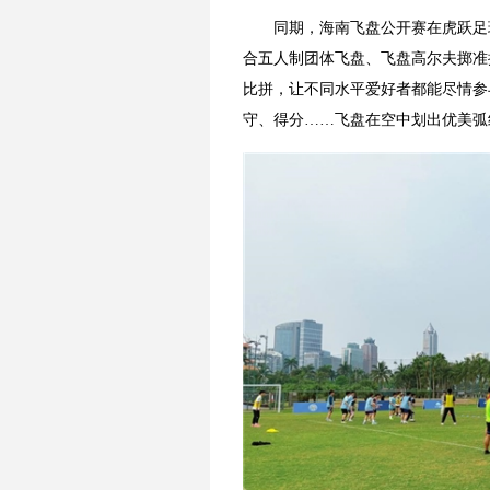
同期，海南飞盘公开赛在虎跃足
合五人制团体飞盘、飞盘高尔夫掷准
比拼，让不同水平爱好者都能尽情参
守、得分……飞盘在空中划出优美弧