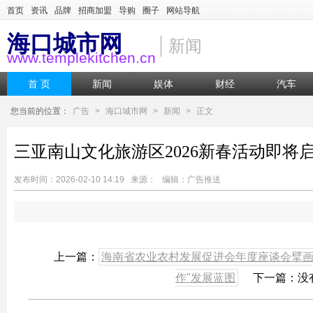
首页
资讯
品牌
招商加盟
导购
圈子
网站导航
海口城市网
新闻
www.templekitchen.cn
首 页
新闻
娱体
财经
汽车
您当前的位置：
广告
>
海口城市网
>
新闻
>
正文
三亚南山文化旅游区2026新春活动即将
发布时间：2026-02-10 14:19 来源： 编辑：广告推送
上一篇：
海南省农业农村发展促进会年度座谈会擘画
作"发展蓝图
下一篇：没